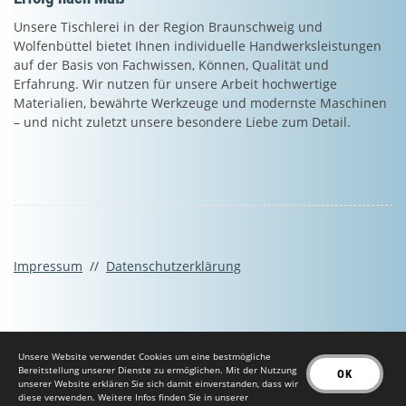
Unsere Tischlerei in der Region Braunschweig und
Wolfenbüttel bietet Ihnen individuelle Handwerksleistungen
auf der Basis von Fachwissen, Können, Qualität und
Erfahrung. Wir nutzen für unsere Arbeit hochwertige
Materialien, bewährte Werkzeuge und modernste Maschinen
– und nicht zuletzt unsere besondere Liebe zum Detail.
Impressum
//
Datenschutzerklärung
Unsere Website verwendet Cookies um eine bestmögliche
Bereitstellung unserer Dienste zu ermöglichen. Mit der Nutzung
OK
unserer Website erklären Sie sich damit einverstanden, dass wir
© 2026 Tischlerei Wishöt
diese verwenden. Weitere Infos finden Sie in unserer